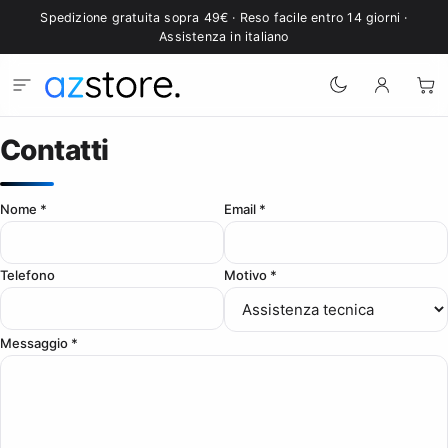
Vai al contenuto
Spedizione gratuita sopra 49€ · Reso facile entro 14 giorni ·
Assistenza in italiano
Contatti
Nome *
Email *
Telefono
Motivo *
Messaggio *